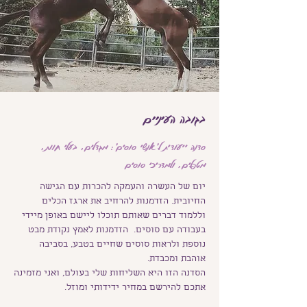
בגובה העיניים
סדנה ייעודית ל'אנשי סוסים': מגדלים, בעלי חוות,
מטפלים, ולמדריכי סוסים
יום של העשרה והעמקה להכרות עם הגישה
החיובית. הזדמנות להרחיב את ארגז הכלים
וללמוד דברים שאותם תוכלו ליישם באופן מיידי
בעבודה עם סוסים. הזדמנות לאמץ נקודת מבט
נוספת ולראות סוסים שחיים בטבע, בסביבה
אוהבת ומכבדת.
הסדנה הזו היא השליחות שלי בעולם, ואני מזמינה
אתכם להירשם במחיר ידידותי ומוזל.