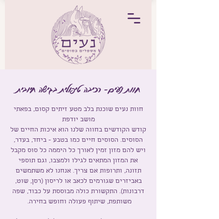
חוות נעים- רכיבה טיפולית בגישה חיובית
חוות נעים ש
וכנת בלב מטע זיתים קסום, בפאתי
מושב יודפת
קודש הקודשים בחווה שלנו הוא איכות החיים של
הסוסים. הסוסים חיים כמו בטבע - ביחד, בעדר,
ויש להם מזון זמין לאורך כל היממה כל סוס מקבל
את המזון המתאים לגילו ולמצבו, וגם תוספי
תזונה, ותרופות אם צריך.
אנחנו לא משתמשים
באביזרים שגורמים לכאב או לריסון (רסן, שוט,
דרבונות). התקשורת כולה מבוססת על כבוד, שפה
משותפת, שיתוף פעולה וחופש בחירה.