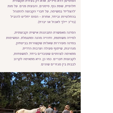
הסוסים) ללא מילים, אלא רק בעזרת תקשורת
חלופית, שפת גוף, סימנים, והבעות פנים. על מנת
׳להצליח׳ במשימה, על חברי הקבוצה להתנהל
בהחלטיות וביחד, אחרת – הסוס יחליט להוביל
(בד״כ יילך לאכול או יברח).
הסדנה מאפשרת התבוננות אישית וקבוצתית,
למידה משותפת, וחוויה מהנה ומתגמלת. המשימות
בסדנה מעוררות שאלות שקשורות בביטחון,
מנהיגות, שיתוף פעולה וערבות הדדית.
מתאימה לצוותים שעובדים ביחד, למשפחות,
לקבוצות חברים. כמו כן, היא מתאימה לקרוב
לבבות בין מגזרים שונים.