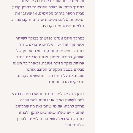
חלופית לבית הספר לילדים בגיל היסודי,
בחינוך ביתי, או כאלה שיוצאים באופן קבוע
מבית הספר בימים מסוימים, או שעזבו את
המסגרות שלהם מסיבות שונות. זו קבוצה רב
גילאית, אינטימית וקבועה.
במהלך היום אנחנו נפגשים בבוקר לשיחה
ולשיתוף, אחר-כך הילדים עובדים ביחד
בחווה – מאכילים ומנקים, ואז יש זמן של
משחק, רכיבה ואימון. אנחנו מכינים ביחד
ארוחת בוקר מזינה וטובה, ולאורך כל השנה
מבלים בטבע המקסים הסובב אותנו:
מתבוננים על חיות הבר, מחפשים עקבות,
מדליקים מדורות ועוד.
בזמן הזה יש לילדים גם חופש בחירה בנוגע
למה לעשות ואיך. אני נותנת להם הרבה
מרחב להביא את מי שהם ואת מה שמלהיב
אותם – יש כאלה שאוהבים לתקן ולבנות
בחווה, ויש כאלה שאוהבים לצייר ולהכין
שלטים וכו'.