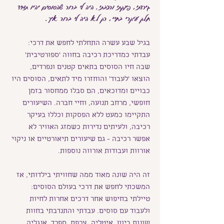
גירדתי, פינקתי ורכבתי.
היה לי ברור שהסוסים יהיו תמיד
חלק עיקרי בחיי, רק לא היה לי ברור איך.
בגיל שבע עשרה התחלתי לחפש את דרכי:
עבדתי כמדריכת רכיבה בחווה 'ספורטיבית'
שבה חיו הסוסים בתאים קטנים ונפרדים,
הוצאו 'לעבוד' והוחזרו מיד לתאים, הסוסים היו
כבויים ומדוכאים, הם סבלו ממחסור בזמן
חופשי, מרחב תנועה, וחיי חברה. השיעורים
התקיימו כמעט ללא הפסקות וכללו בעיקר
רכיבה, ולעיתים נדירות כשמזג האוויר לא
אפשר רכיבה - גם שיעורים תיאורטיים או ניקוי
אורוות ועבודות אורווה נוספות.
זה היה שונה מאוד ממה שחוויתי בילדותי, אז
המשכתי לחפש את דרכי בעולם הסוסים:
טיילתי בחיפוש אחר דרכים אחרות לחיות
ולעבוד עם סוסים. עבדתי והתנדבתי בחוות
שונות ביוון, איטליה, צרפת, ספרד, אנגליה,