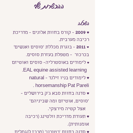
ההכשרות שלי
השכלה
♥
2009
- קורס בחוות אלונים - מדריכת
רכיבה מערבית.
♥
2011
- בוגרת מכללת ׳סוסים ואנשים'
בכרכור - מטפלת בעזרת סוסים.
לימודים באוסטרליה- סוסים ואוטיזם
♥
EAL equine assisted learning.
♥
לימודים בניו זילנד - natural
horsemanship Pat Pareli .
♥
סדנה בחוות סבא ג׳ק בירושלים -
׳סוסים, אוטיזם ומה שביניהם׳
אצל קטיה מירצקי.
♥
תעודת מדריכת וולטינג (רכיבה
אומנותית).
♥
סדנה בחוות ׳רטורנו׳ (מרכז לנגמלים