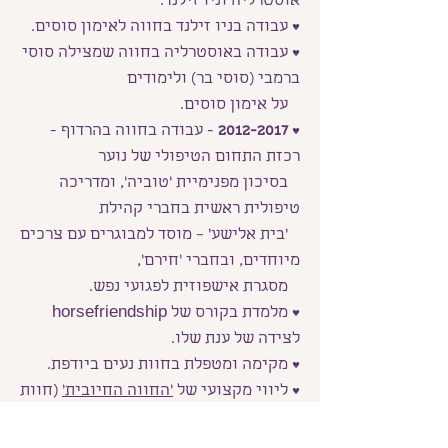
אוסטרליה וניו זילנד.
♥ עבודה בניו זילנד בחווה לאימון סוסים.
♥ עבודה באוסטרליה בחווה שמצילה סוסי
ברמבי (סוסי בר) ולימודים
על אימון סוסים.
♥
2012-2017
- עבודה בחווה בהרדוף -
רכזת התחום הטיפולי של נוער
בסיכון מפנימיית 'טוביה', ומדריכה
טיפולית ראשית בחברי קהילת
'בית אלישע' – מוסד למבוגרים עם צרכים
מיוחדים, ובחברי 'חירם',
מסגרת אישפוזית לפגועי נפש.
♥ מלמדת בקורס של horsefriendship
לצידה של ענת שלו.
♥ מקימה ומטפלת בחוות נעים ביודפת.
♥ ליווי מקצועי של
'
החווה
החיובית'
(חוות
אדם דרך סוס) -
חווה בשדות ים.